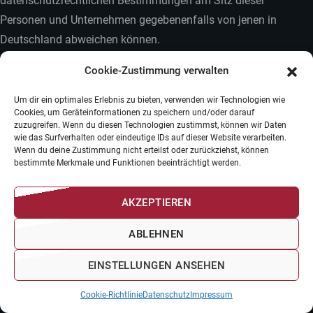
datenschutzrechtlichen Bestimmungen am Sitz dieser
Personen und Unternehmen gegebenenfalls von jenen in
Deutschland abweichen können.
Cookie-Zustimmung verwalten
Eine Offenlegung und Übermittlung Ihrer Daten an Dritte erfolgt
darüber hinaus, soweit wir kraft Gesetzes oder aufgrund eines
Um dir ein optimales Erlebnis zu bieten, verwenden wir Technologien wie
Cookies, um Geräteinformationen zu speichern und/oder darauf
rechtskräftig abgeschlossenen gerichtlichen Verfahrens hierzu
zuzugreifen. Wenn du diesen Technologien zustimmst, können wir Daten
verpflichtet sind.
wie das Surfverhalten oder eindeutige IDs auf dieser Website verarbeiten.
Wenn du deine Zustimmung nicht erteilst oder zurückziehst, können
bestimmte Merkmale und Funktionen beeinträchtigt werden.
Sie haben das Recht, die Sie betreffenden personenbezogenen
Daten, die Sie uns bereitgestellt haben, in einem strukturierten,
AKZEPTIEREN
gängigen und maschinenlesbaren Format zu erhalten.
ABLEHNEN
Außerdem haben Sie das Recht diese Daten einem anderen
Verantwortlichen ohne Behinderung durch den
EINSTELLUNGEN ANSEHEN
Verantwortlichen, dem die personenbezogenen Daten
bereitgestellt wurden, zu übermitteln.
Cookie-Richtlinie
Datenschutz
Impressum